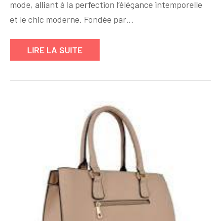
Sacs
mode, alliant à la perfection l’élégance intemporelle
à
et le chic moderne. Fondée par…
Main
Michael
LIRE LA SUITE
Kors