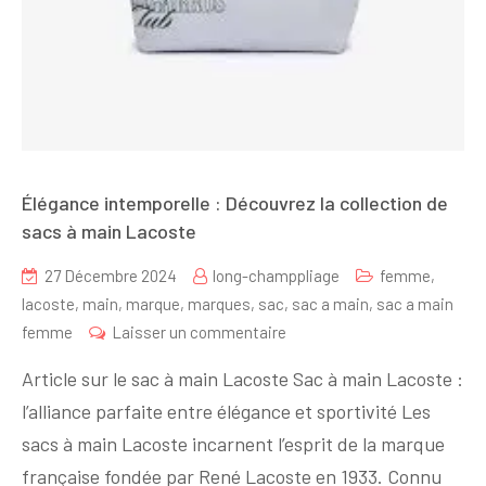
Élégance intemporelle : Découvrez la collection de
sacs à main Lacoste
27 Décembre 2024
long-champpliage
femme
,
lacoste
,
main
,
marque
,
marques
,
sac
,
sac a main
,
sac a main
sur
femme
Laisser un commentaire
Élégance
Article sur le sac à main Lacoste Sac à main Lacoste :
intemporelle
l’alliance parfaite entre élégance et sportivité Les
:
sacs à main Lacoste incarnent l’esprit de la marque
Découvrez
la
française fondée par René Lacoste en 1933. Connu