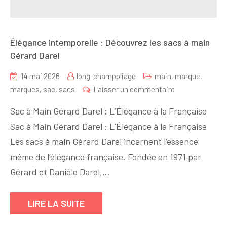
Élégance intemporelle : Découvrez les sacs à main
Gérard Darel
14 mai 2026
long-champpliage
main
,
marque
,
sur
marques
,
sac
,
sacs
Laisser un commentaire
Élégance
Sac à Main Gérard Darel : L’Élégance à la Française
intemporelle
Sac à Main Gérard Darel : L’Élégance à la Française
:
Les sacs à main Gérard Darel incarnent l’essence
Découvrez
les
même de l’élégance française. Fondée en 1971 par
sacs
Gérard et Danièle Darel,…
à
main
LIRE LA SUITE
Gérard
Darel