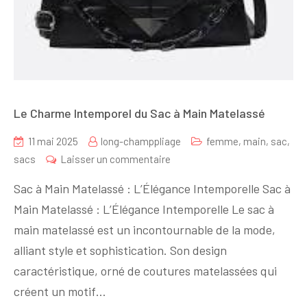
Le Charme Intemporel du Sac à Main Matelassé
11 mai 2025
long-champpliage
femme
,
main
,
sac
,
sur
sacs
Laisser un commentaire
Le
Sac à Main Matelassé : L’Élégance Intemporelle Sac à
Charme
Main Matelassé : L’Élégance Intemporelle Le sac à
Intemporel
main matelassé est un incontournable de la mode,
du
Sac
alliant style et sophistication. Son design
à
caractéristique, orné de coutures matelassées qui
Main
créent un motif…
Matelassé