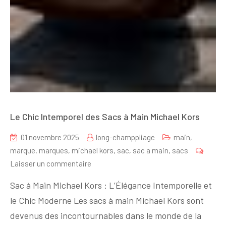
Le Chic Intemporel des Sacs à Main Michael Kors
01 novembre 2025
long-champpliage
main
,
marque
,
marques
,
michael kors
,
sac
,
sac a main
,
sacs
sur
Laisser un commentaire
Le
Sac à Main Michael Kors : L’Élégance Intemporelle et
Chic
le Chic Moderne Les sacs à main Michael Kors sont
Intemporel
devenus des incontournables dans le monde de la
des