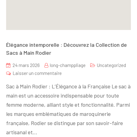
Élégance intemporelle : Découvrez la Collection de
Sacs à Main Rodier
24 mars 2026
long-champpliage
Uncategorized
sur
Laisser un commentaire
Élégance
Sac à Main Rodier : L’Élégance à la Française Le sac à
intemporelle
main est un accessoire indispensable pour toute
:
femme moderne, alliant style et fonctionnalité. Parmi
Découvrez
la
les marques emblématiques de maroquinerie
Collection
française, Rodier se distingue par son savoir-faire
de
artisanal et…
Sacs