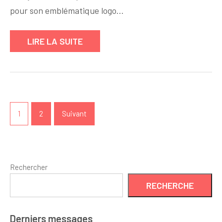
collection
pour son emblématique logo…
de
sacs
LIRE LA SUITE
à
main
Lacoste
Navigation
des
1
2
Suivant
articles
Rechercher
RECHERCHE
Derniers messages