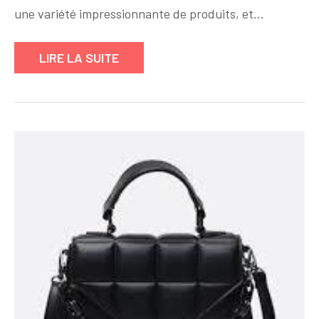
Femme
une variété impressionnante de produits, et…
Idéal
sur
LIRE LA SUITE
Amazon