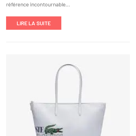
de
référence incontournable…
Sac
à
LIRE LA SUITE
Main
Femme
Lancaster