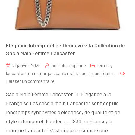
Élégance Intemporelle : Découvrez la Collection de
Sac à Main Femme Lancaster
21 janvier 2025
long-champpliage
femme
,
lancaster
,
main
,
marque
,
sac a main
,
sac a main femme
sur
Laisser un commentaire
Élégance
Sac à Main Femme Lancaster : L’Élégance à la
Intemporelle
Française Les sacs à main Lancaster sont depuis
:
longtemps synonymes d’élégance, de qualité et de
Découvrez
la
style intemporel. Fondée en 1930 en France, la
Collection
marque Lancaster s’est imposée comme une