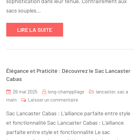
sophistication dans leur tenue. Contrairement aux
Main
sacs souples…
Rigide,
Accessoire
LIRE LA SUITE
Chic
et
Sophistiqué
Élégance et Praticité : Découvrez le Sac Lancaster
Cabas
26 mai 2025
long-champpliage
lancaster
,
sac a
sur
main
Laisser un commentaire
Élégance
Sac Lancaster Cabas : L’alliance parfaite entre style
et
et fonctionnalité Sac Lancaster Cabas : L’alliance
Praticité
parfaite entre style et fonctionnalité Le sac
: