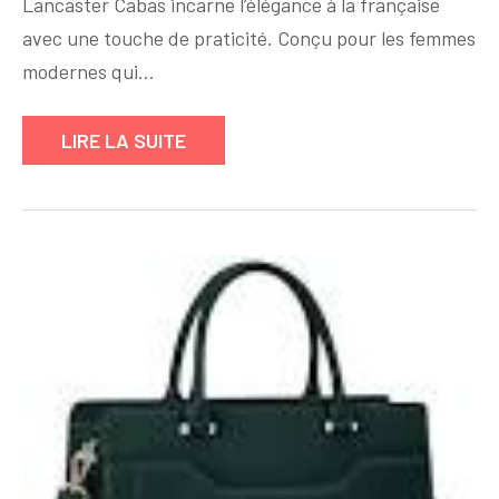
Découvrez
Lancaster Cabas incarne l’élégance à la française
le
avec une touche de praticité. Conçu pour les femmes
Sac
modernes qui…
Lancaster
Cabas
LIRE LA SUITE