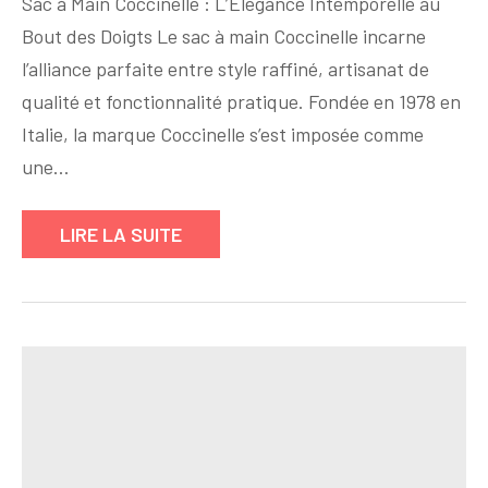
Sac à Main Coccinelle : L’Élégance Intemporelle au
intemporelle
Bout des Doigts Le sac à main Coccinelle incarne
:
l’alliance parfaite entre style raffiné, artisanat de
Découvrez
le
qualité et fonctionnalité pratique. Fondée en 1978 en
sac
Italie, la marque Coccinelle s’est imposée comme
à
une…
main
Coccinelle
LIRE LA SUITE