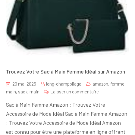
Trouvez Votre Sac à Main Femme Idéal sur Amazon
20 mai 2025
long-champpliage
amazon
,
femme
,
sur
main
,
sac a main
Laisser un commentaire
Trouvez
Sac à Main Femme Amazon : Trouvez Votre
Votre
Accessoire de Mode Idéal Sac à Main Femme Amazon
Sac
: Trouvez Votre Accessoire de Mode Idéal Amazon
à
Main
est connu pour être une plateforme en ligne offrant