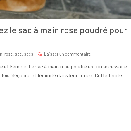
z le sac à main rose poudré pour
sur
n
,
rose
,
sac
,
sacs
Laisser un commentaire
Tendance
e et Féminin Le sac à main rose poudré est un accessoire
féminine
 fois élégance et féminité dans leur tenue. Cette teinte
:
Adoptez
le
sac
à
main
rose
poudré