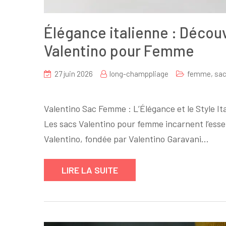
Élégance italienne : Découv
Valentino pour Femme
27 juin 2026
long-champpliage
femme
,
sac
sur
Élégance
Valentino Sac Femme : L’Élégance et le Style Ita
italienne
Les sacs Valentino pour femme incarnent l’esse
:
Valentino, fondée par Valentino Garavani…
Découvrez
la
Collection
LIRE LA SUITE
de
Sacs
Valentino
pour