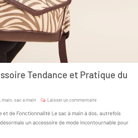
essoire Tendance et Pratique du
sur
,
main
,
sac a main
Laisser un commentaire
Le
le et de Fonctionnalité Le sac à main à dos, autrefois
Sac
 désormais un accessoire de mode incontournable pour
à
Main