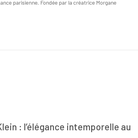
gance parisienne. Fondée par la créatrice Morgane
Parisienne
avec
les
Sacs
à
Main
Sézane
ein : l’élégance intemporelle au