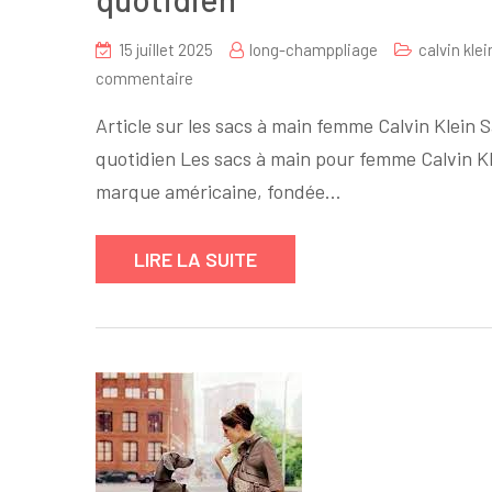
15 juillet 2025
long-champpliage
calvin klei
sur
commentaire
Sacs
Article sur les sacs à main femme Calvin Klein 
à
quotidien Les sacs à main pour femme Calvin Kle
main
marque américaine, fondée…
femme
Calvin
Klein
LIRE LA SUITE
:
l’élégance
intemporelle
au
quotidien