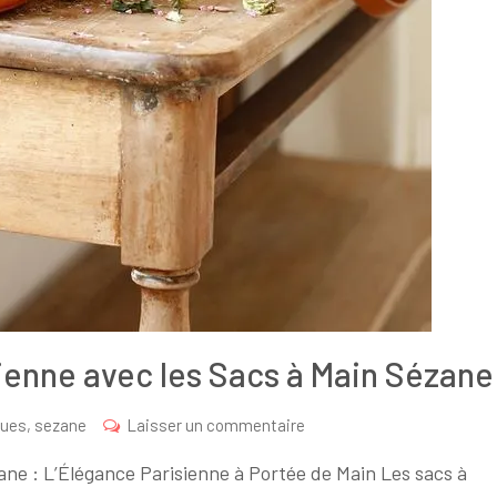
ienne avec les Sacs à Main Sézane
sur
ues
,
sezane
Laisser un commentaire
Découvrez
ane : L’Élégance Parisienne à Portée de Main Les sacs à
l’Élégance