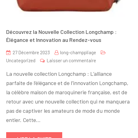
Découvrez la Nouvelle Collection Longchamp :
Élégance et Innovation au Rendez-vous
27 Décembre 2023
long-champpliage
sur
Uncategorized
Laisser un commentaire
Découvrez
La nouvelle collection Longchamp : L’alliance
la
parfaite de l’élégance et de l’innovation Longchamp,
Nouvelle
la célèbre maison de maroquinerie française, est de
Collection
Longchamp
retour avec une nouvelle collection qui ne manquera
:
pas de captiver les amateurs de mode du monde
Élégance
entier. Cette…
et
Innovation