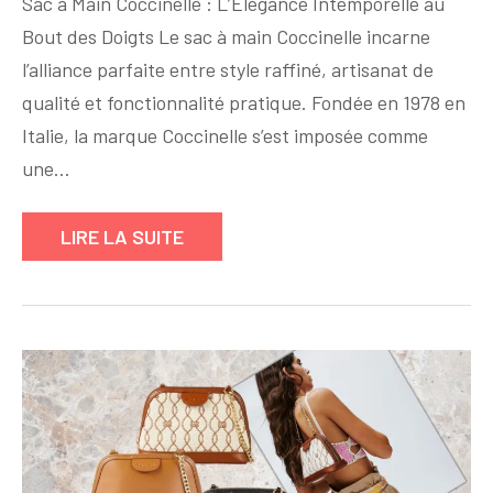
Sac à Main Coccinelle : L’Élégance Intemporelle au
intemporelle
Bout des Doigts Le sac à main Coccinelle incarne
:
l’alliance parfaite entre style raffiné, artisanat de
Découvrez
le
qualité et fonctionnalité pratique. Fondée en 1978 en
sac
Italie, la marque Coccinelle s’est imposée comme
à
une…
main
Coccinelle
LIRE LA SUITE