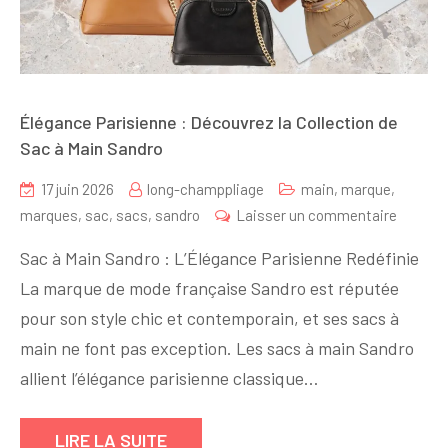
Élégance Parisienne : Découvrez la Collection de
Sac à Main Sandro
17 juin 2026
long-champpliage
main
,
marque
,
sur
marques
,
sac
,
sacs
,
sandro
Laisser un commentaire
Élégan
Sac à Main Sandro : L’Élégance Parisienne Redéfinie
Parisie
La marque de mode française Sandro est réputée
:
pour son style chic et contemporain, et ses sacs à
Découv
la
main ne font pas exception. Les sacs à main Sandro
Collecti
allient l’élégance parisienne classique…
de
Sac
LIRE LA SUITE