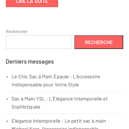
LIRE LA SUITE
au
Rendez-
vous
Rechercher
RECHERCHE
Derniers messages
Le Chic Sac à Main Épaule : L’Accessoire
Indispensable pour Votre Style
Sac à Main YSL : L’Élégance Intemporelle et
Sophistiquée
Élégance intemporelle : Le petit sac à main
Michael Kors, l’accessoire indispensable