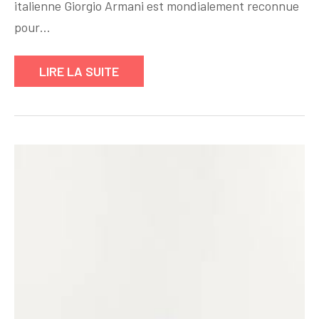
:
italienne Giorgio Armani est mondialement reconnue
Symbole
pour…
d’Élégance
et
LIRE LA SUITE
de
Raffinement