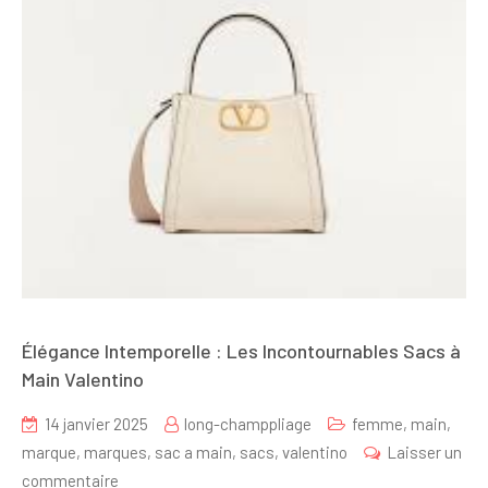
Élégance Intemporelle : Les Incontournables Sacs à
Main Valentino
14 janvier 2025
long-champpliage
femme
,
main
,
marque
,
marques
,
sac a main
,
sacs
,
valentino
Laisser un
sur
commentaire