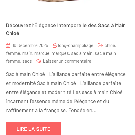
Découvrez l’Élégance Intemporelle des Sacs à Main
Chloé
10 Décembre 2025
long-champpliage
chloé
,
femme
,
main
,
marque
,
marques
,
sac a main
,
sac a main
sur
femme
,
sacs
Laisser un commentaire
Découvrez
Sac à main Chloé : L’alliance parfaite entre élégance
l’Élégance
et modernité Sac à main Chloé : L’alliance parfaite
Intemporelle
entre élégance et modernité Les sacs à main Chloé
des
Sacs
incarnent l’essence même de l’élégance et du
à
raffinement à la française. Fondée en…
Main
Chloé
LIRE LA SUITE