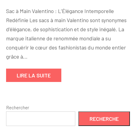
Élégance
Sac à Main Valentino : L’Élégance Intemporelle
Intemporelle
Redéfinie Les sacs à main Valentino sont synonymes
:
d’élégance, de sophistication et de style inégalé. La
Les
Incontournables
marque italienne de renommée mondiale a su
Sacs
conquérir le cœur des fashionistas du monde entier
à
grâce à…
Main
Valentino
LIRE LA SUITE
Rechercher
RECHERCHE