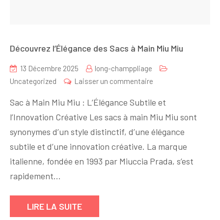
Découvrez l’Élégance des Sacs à Main Miu Miu
13 Décembre 2025
long-champpliage
sur
Uncategorized
Laisser un commentaire
Découvrez
Sac à Main Miu Miu : L’Élégance Subtile et
l’Élégance
l’Innovation Créative Les sacs à main Miu Miu sont
des
synonymes d’un style distinctif, d’une élégance
Sacs
à
subtile et d’une innovation créative. La marque
Main
italienne, fondée en 1993 par Miuccia Prada, s’est
Miu
rapidement…
Miu
LIRE LA SUITE