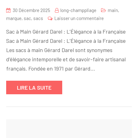
30 Décembre 2025
long-champpliage
main
,
sur
marque
,
sac
,
sacs
Laisser un commentaire
Élégance
Sac à Main Gérard Darel : L’Élégance à la Française
intemporelle
Sac à Main Gérard Darel : L’Élégance à la Française
:
Les sacs à main Gérard Darel sont synonymes
Découvrez
les
d’élégance intemporelle et de savoir-faire artisanal
sacs
français. Fondée en 1971 par Gérard…
à
main
LIRE LA SUITE
Gérard
Darel