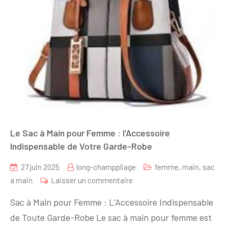
Le Sac à Main pour Femme : l’Accessoire
Indispensable de Votre Garde-Robe
27 juin 2025
long-champpliage
femme
,
main
,
sac
sur
a main
Laisser un commentaire
Le
Sac à Main pour Femme : L’Accessoire Indispensable
Sac
de Toute Garde-Robe Le sac à main pour femme est
à