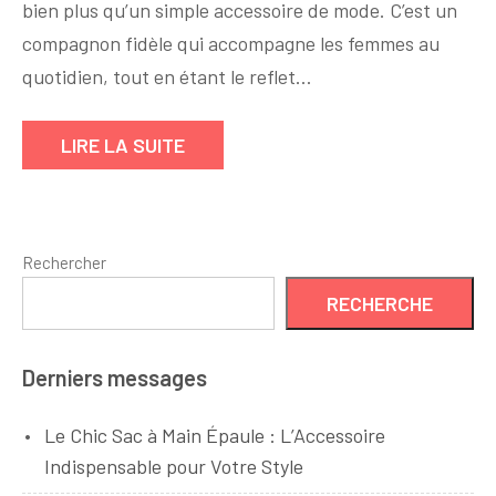
bien plus qu’un simple accessoire de mode. C’est un
Main
pour
compagnon fidèle qui accompagne les femmes au
Femme
quotidien, tout en étant le reflet…
:
l’Accessoire
LIRE LA SUITE
Indispensable
de
Votre
Garde-
Rechercher
Robe
RECHERCHE
Derniers messages
Le Chic Sac à Main Épaule : L’Accessoire
Indispensable pour Votre Style