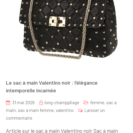
Le sac à main Valentino noir : l’élégance
intemporelle incarnée
31 mai 2026
long-champpliage
femme
,
sac a
main
,
sac a main femme
,
valentino
Laisser un
sur
commentaire
Le
Article sur le sac à main Valentino noir Sac à main