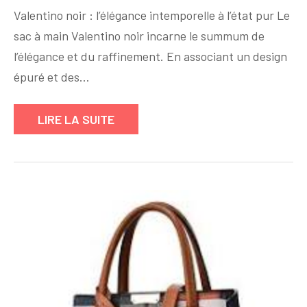
sac
Valentino noir : l’élégance intemporelle à l’état pur Le
à
sac à main Valentino noir incarne le summum de
main
Valentino
l’élégance et du raffinement. En associant un design
noir
épuré et des…
:
l’élégance
LIRE LA SUITE
intemporelle
incarnée