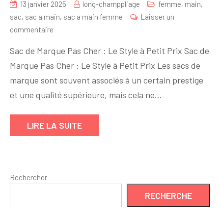
13 janvier 2025
long-champpliage
femme
,
main
,
sac
,
sac a main
,
sac a main femme
Laisser un
sur
commentaire
Trouver
Sac de Marque Pas Cher : Le Style à Petit Prix Sac de
le
Marque Pas Cher : Le Style à Petit Prix Les sacs de
Sac
marque sont souvent associés à un certain prestige
de
Marque
et une qualité supérieure, mais cela ne…
Pas
Cher
LIRE LA SUITE
Parfait
:
Astuces
et
Rechercher
Conseils
RECHERCHE