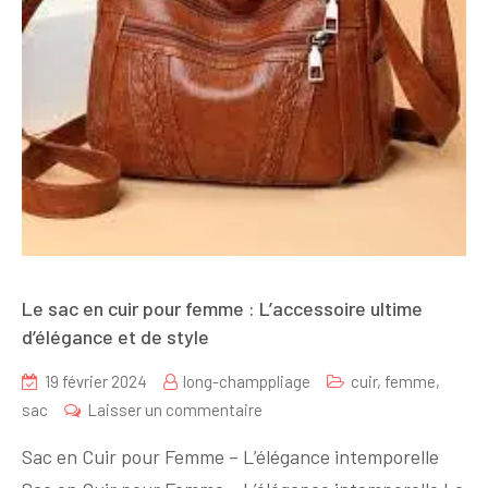
Le sac en cuir pour femme : L’accessoire ultime
d’élégance et de style
19 février 2024
long-champpliage
cuir
,
femme
,
sur
sac
Laisser un commentaire
Le
Sac en Cuir pour Femme – L’élégance intemporelle
sac