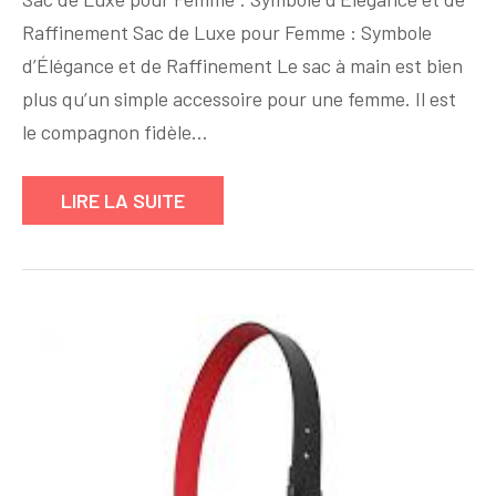
Sac
Raffinement Sac de Luxe pour Femme : Symbole
de
d’Élégance et de Raffinement Le sac à main est bien
Luxe
pour
plus qu’un simple accessoire pour une femme. Il est
Femme
le compagnon fidèle…
:
Symbole
LIRE LA SUITE
d’Élégance
et
de
Raffinement