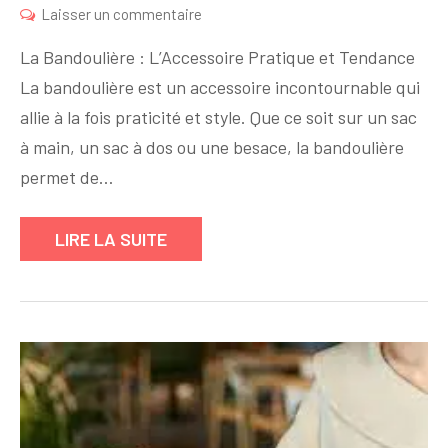
sur
Laisser un commentaire
La
La Bandoulière : L’Accessoire Pratique et Tendance
Bandoulière
La bandoulière est un accessoire incontournable qui
:
allie à la fois praticité et style. Que ce soit sur un sac
L’Accessoire
Pratique
à main, un sac à dos ou une besace, la bandoulière
et
permet de…
Tendance
à
LIRE LA SUITE
Adopter
Sans
Hésiter