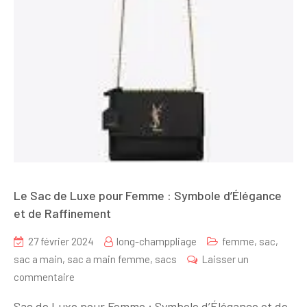
Le Sac de Luxe pour Femme : Symbole d’Élégance
et de Raffinement
27 février 2024
long-champpliage
femme
,
sac
,
sac a main
,
sac a main femme
,
sacs
Laisser un
sur
commentaire
Le
Sac de Luxe pour Femme : Symbole d’Élégance et de