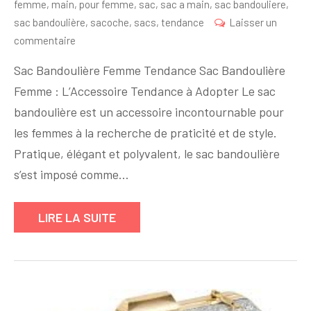
femme
,
main
,
pour femme
,
sac
,
sac a main
,
sac bandouliere
,
sac bandoulière
,
sacoche
,
sacs
,
tendance
Laisser un
sur
commentaire
Le
Sac Bandoulière Femme Tendance Sac Bandoulière
Sac
Femme : L’Accessoire Tendance à Adopter Le sac
Bandoulière
bandoulière est un accessoire incontournable pour
Femme
:
les femmes à la recherche de praticité et de style.
Accessoire
Pratique, élégant et polyvalent, le sac bandoulière
Tendance
s’est imposé comme…
Indispensable
LIRE LA SUITE