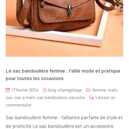
Le sac bandoulière femme : l’allié mode et pratique
pour toutes les occasions
17 février 2024
long-champpliage
femme
,
main
,
sac
,
sac a main
,
sac bandouliere
,
sacoche
Laisser un
sur
commentaire
Le
Sac bandoulière femme : l’alliance parfaite de style et
sac
de praticité Le sac bandoulière est un accessoire
bandoulière