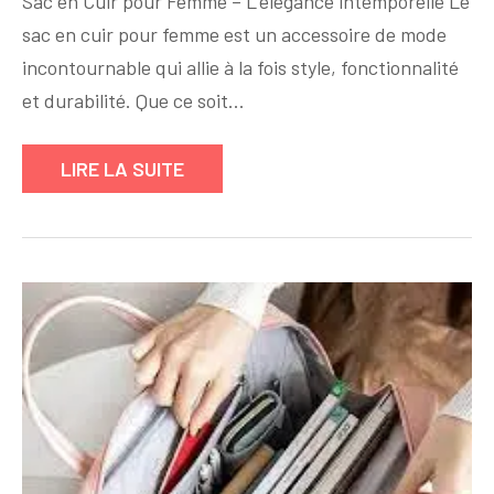
Sac en Cuir pour Femme – L’élégance intemporelle Le
en
sac en cuir pour femme est un accessoire de mode
cuir
pour
incontournable qui allie à la fois style, fonctionnalité
femme
et durabilité. Que ce soit…
:
L’accessoire
LIRE LA SUITE
ultime
d’élégance
et
de
style