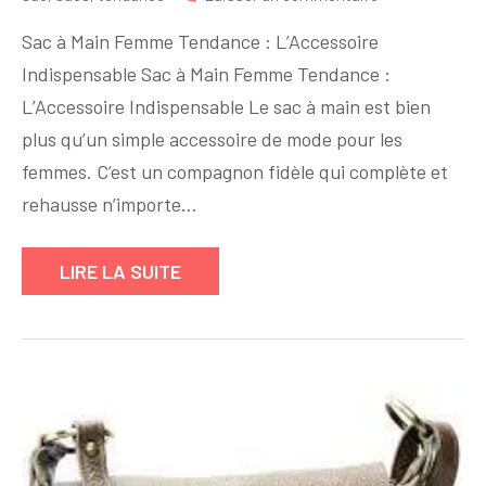
Découvrez
Sac à Main Femme Tendance : L’Accessoire
les
Indispensable Sac à Main Femme Tendance :
Dernières
L’Accessoire Indispensable Le sac à main est bien
Tendances
en
plus qu’un simple accessoire de mode pour les
Matière
femmes. C’est un compagnon fidèle qui complète et
de
rehausse n’importe…
Sac
à
LIRE LA SUITE
Main
pour
Femme