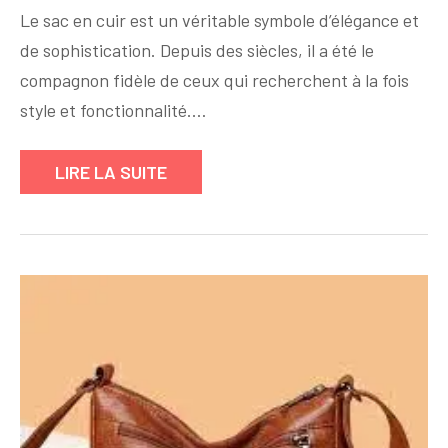
Le sac en cuir est un véritable symbole d’élégance et
en
de sophistication. Depuis des siècles, il a été le
cuir
:
compagnon fidèle de ceux qui recherchent à la fois
l’accessoire
style et fonctionnalité.…
intemporel
de
LIRE LA SUITE
l’élégance