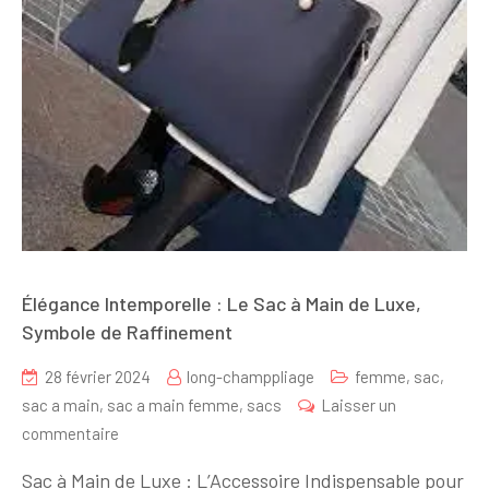
Élégance Intemporelle : Le Sac à Main de Luxe,
Symbole de Raffinement
28 février 2024
long-champpliage
femme
,
sac
,
sac a main
,
sac a main femme
,
sacs
Laisser un
sur
commentaire
Élégance
Sac à Main de Luxe : L’Accessoire Indispensable pour