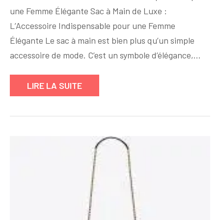
Intemporelle
une Femme Élégante Sac à Main de Luxe :
:
L’Accessoire Indispensable pour une Femme
Le
Sac
Élégante Le sac à main est bien plus qu’un simple
à
accessoire de mode. C’est un symbole d’élégance,…
Main
de
LIRE LA SUITE
Luxe,
Symbole
de
Raffinement