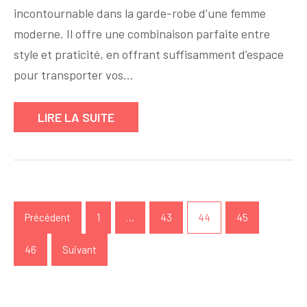
incontournable dans la garde-robe d’une femme
femme
:
moderne. Il offre une combinaison parfaite entre
l’allié
style et praticité, en offrant suffisamment d’espace
mode
pour transporter vos…
et
pratique
LIRE LA SUITE
pour
toutes
les
occasions
Navigation
des
Précédent
1
…
43
44
45
articles
46
Suivant