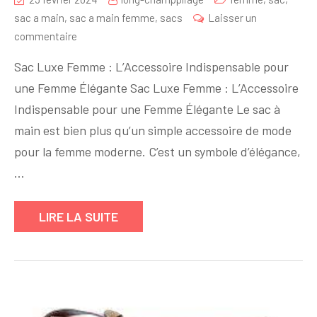
sac a main
,
sac a main femme
,
sacs
Laisser un
sur
commentaire
Le
Sac Luxe Femme : L’Accessoire Indispensable pour
Sac
une Femme Élégante Sac Luxe Femme : L’Accessoire
Luxe
Indispensable pour une Femme Élégante Le sac à
Femme
:
main est bien plus qu’un simple accessoire de mode
Symbole
pour la femme moderne. C’est un symbole d’élégance,
d’Élégance
…
et
de
LIRE LA SUITE
Raffinement