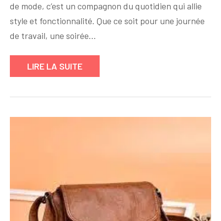
de mode, c’est un compagnon du quotidien qui allie
Femme
:
style et fonctionnalité. Que ce soit pour une journée
L’Accessoire
de travail, une soirée…
Indispensable
de
LIRE LA SUITE
la
Garde-
Robe