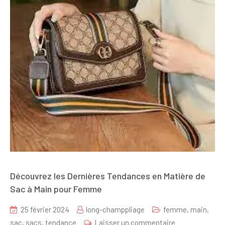
Découvrez les Dernières Tendances en Matière de
Sac à Main pour Femme
25 février 2024
long-champpliage
femme
,
main
,
sur
sac
,
sacs
,
tendance
Laisser un commentaire