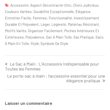
Accessoire
,
Aspect Décontracté-Chic
,
Choix Judicieux
,
Couleurs Variées
,
Durabilité Exceptionnelle
,
Élégance
,
Entretien Facile
,
Femmes
,
Fonctionnalité
,
Investissement
Durable Et Polyvalent
,
Léger
,
Légèreté
,
Matériau Résistant
,
Motifs Variés
,
Organiser Facilement
,
Poches Intérieures Et
Extérieures
,
Polyvalence
,
Sac A Main Toile
,
Sac Pratique
,
Sacs
À Main En Toile
,
Stylé
,
Symbole De Style
Navigation
Le Sac à Main : L’Accessoire Indispensable pour
de
Toutes les Femmes
l'article
Le porte-sac à main : l’accessoire essentiel pour une
élégance pratique
Laisser un commentaire